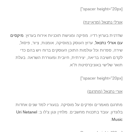
[spacer height="20px"]
אורלי נתנאל (מראיינת)
שדרנית בערוץ רדיו. מפיקה ומגישת תוכניות אירוח בערוץ:
מיקסים
עם אורלי נתנאל
, ערוץ העוסק במוסיקה, אומנות, ציור, פיסול,
שירה, ספרות וכל עולמות התוכן העוסקים ברוח ויש בהם כדי
לקדם חשיבה בריאה, יצירתית, חיובית ומעוררת השראה. בעלת
תואר שלישי באוניברסיטת ת"א.
[spacer height="20px"]
אורי נתנאל (מתרגם)
מתרגם מאמרים ופרקים על מוסיקה. בנעוריו למד שנים אחדות
בלונדון. עובד בתכנות מחשבים. מלחין ונגן צ'לו ב:
Uri Netanel
.
Music