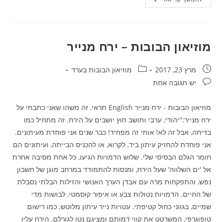
הבובות
–
יצירות
של
אדוארד
שרוסטר
מוזיאון הבובות – ירח מנייר
פורסם:
קטגוריה:
מרץ 23, 2017
מוזיאון הבובות בערד
תגובות:
יש תגובה אחת
מוזיאון הבובות - ירח מנייר English תראי, זה משהו שאני כתבתי על
ירח מנייר:"יהודי, ערבי ותושב חוץ יושבים על הירח. זה מתחיל כמו
בדיחה, אבל זה לא! אותי זה מפחיד! כבר שנים אני פוחדת מעיתונים.
אני פוחדת להחזיק עיתון ביד, לקרוא, או להכניס הבייתה, ועיתונים הם
חומר הגלם הבסיסי שלי. שלוש הדמויות הגיעו, כל אחת מסיבה אחרת
אל 'ים השלווה' שעל הירח, ומנסות להתמודד במרחב מוגן של חשבון
נפש, והתפקחות מרה עם אבדן הערך האנושי והזילות הבלתי נסבלת
של החיים. הדמויות נטולות צבע או איפור קוסמטי, לבושות מדי
שמיים, בגווני כחול קטיפתי. עטויות נייר עיתון מלוטש, כמו רישום
טופוגרפי, המשרטט את קווי דמותם ומציגם נטו לגורלם. הירח עליו