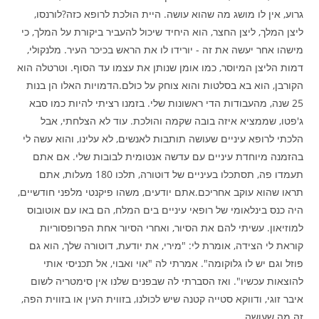
גרוע, אין לו מושג מה שהוא עושה. היית הולכת לרופא כזה?לורנסו,
ליצן המלך, ליצן החצר, הוא היחיד שיכול להעביר ביקורת על המלך, כי
מישהו אחר יעשה את זה - יורידו לו את הראש בכיכר העיר. מלנקולי,
דמות הליצן המיוסר, כמו אומן שנותן את עצמו עד הסוף. וטרטלה הוא
הקורבן, הוא בא בסלטות והוא צוחק על כולם.הדמויות האלו הן בנות
25 שנה, מהעבודות הדי ראשונות שלי. בזמנו רציתי להיות כמו סבא
ג'פטו, שממציא איזה בובה שקמה והולכת. עוד לא הצלחתי, אבל
הלכתי לרופא עיניים שעושה תותבות לאנשים, לא עלינו, והוא עשה לי
בהזמנה מיוחדת עיניים עם עדשה אנטומית לבובות שלי. אם אתם
תעמדו פה, תסתכלו בעיניים של דוטורה, תלכו 180 מעלות, אתם
תראו שהוא עוקב אחריכם.אתם יודעים, משהו פיקנטי מלפני חודשיים,
היה כנס בינלאומי של רופאי עיניים בים המלח, הם באו עם אוטובוס
למוזיאון. עשיתי להם את הסיור, ואחרי הסיור אחת הפרופסוריות
קוראת לי הצידה, אומרת לי: "מירי, את יודעת, דוטורה שלך, הוא גם
פוזל וגם יש לו גלוקומה". אמרתי לה "אוי ואבוי, אל תכניסי אותי
להוצאות עכשיו". ואז הסברתי לה שבפנים שלנו אין סימטריה לשום
איבר זוגי, ודווקא סטייה קטנה שיש לכולנו, בזווית העין או בזווית הפה,
זה מה שעושה…