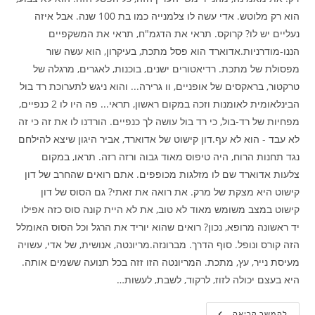
הוא רק מלוטש. אדי עשה לו צלמנייה כמו בת 100 שנה. אבל איזה
נעליים יש לו? קרוקס. תראי את הדגמ"ח, תראי את המשקפיים
הננו-מודרניות.אדוארד הוא פסל מתכת, בעיקרון, הוא עשה שור
מפסולת של מתכת. רדיאטורים ישנים, בוכנות, לאגרים, מרגלה של
טרקטור, בראקסים של אופניים, וו גרירה... והוא ניגש לתערוכת רד בול
הבינלאומית לאומנות וזכה במקום ראשון, תראי... פה היו לו 2 כנפיים,
מפחיות של רד-בול, כי רד בול עושה לך כנפיים. הורדנו לו את זה כי זה
לא עבד - הוא לא עף.דון קישוט של אדוארד, אביר היגון שיצא להילחם
נגד תחנות הרוח, היה טיפוס מאוד גבוה ורזה רזה. תראו, במקום
צלעות אדוארד שם לו מזלגות מכופפים. אתם רואים שהחרב של דון
קישוט היא מצקת של מרק. את רואה את זאתי? גם הסוס של דון
קישוט במצב משומש מאוד לא טוב, את לא היית קונה סוס כזה אפילו
יד ראשונה מרופא, נכון? רואים שהוא יוריד את הרגל וכל הסוס האומלל
הזה קורס ונופל. סוף הדרך. מברונזה.מריונטה, אנושית, של אדי, עשויה
מעיסת נייר, עץ, מתכת. המריונטה הזו זזה בכל תנועה ששמים אותה.
היא בעצם יכולה לזוז, לרקוד, לשבת, לעשות…
מוזיאון
להמשך קריאה