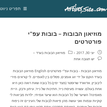
Ski
t
תפריט ניווט
conten
מוזיאון הבובות – בובות עפ"י
פורטרטים
פורסם:
קטגוריה:
יוני 30, 2017
מוזיאון הבובות בערד
תגובות:
יש תגובה אחת
מוזיאון הבובות - בובות עפ"י פורטרטים English מוזיאון הבובות
בערד הוקם על ידי זוג אומנים, פסלים בין לאומיים. לי קוראים מירי
ליבוביץ, אדוארד שרוסטר (מצד ימין).כל בובה שאת רואה כאן היא
אחת בעולם. עשויה מעיסת נייר, חתיכות של נייר, עיתון ודבק. היית
מאמינה? השיער של כל הבובות הוא שיער אמיתי, ילדות מביאות לי
קוקיות וצמות ואני עושה מהן פיאות לבובות שלי.העיניים זה ניפוח
זכוכית של אומנים. כשאתם תתקרבו אתם תראו נימי דם בעין.היות