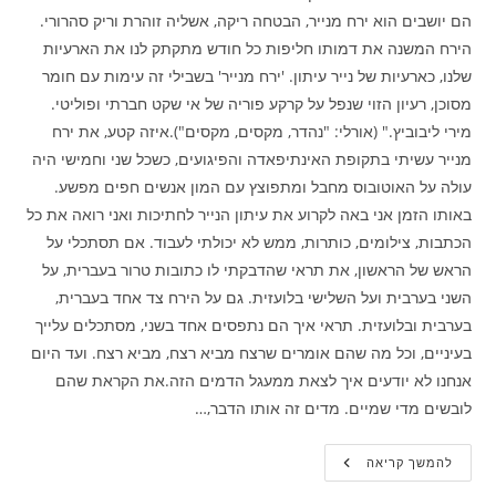
הם יושבים הוא ירח מנייר, הבטחה ריקה, אשליה זוהרת וריק סהרורי.
הירח המשנה את דמותו חליפות כל חודש מתקתק לנו את הארעיות
שלנו, כארעיות של נייר עיתון. 'ירח מנייר' בשבילי זה עימות עם חומר
מסוכן, רעיון הזוי שנפל על קרקע פוריה של אי שקט חברתי ופוליטי.
מירי ליבוביץ." (אורלי: "נהדר, מקסים, מקסים").איזה קטע, את ירח
מנייר עשיתי בתקופת האינתיפאדה והפיגועים, כשכל שני וחמישי היה
עולה על האוטובוס מחבל ומתפוצץ עם המון אנשים חפים מפשע.
באותו הזמן אני באה לקרוע את עיתון הנייר לחתיכות ואני רואה את כל
הכתבות, צילומים, כותרות, ממש לא יכולתי לעבוד. אם תסתכלי על
הראש של הראשון, את תראי שהדבקתי לו כתובות טרור בעברית, על
השני בערבית ועל השלישי בלועזית. גם על הירח צד אחד בעברית,
בערבית ובלועזית. תראי איך הם נתפסים אחד בשני, מסתכלים עלייך
בעיניים, וכל מה שהם אומרים שרצח מביא רצח, מביא רצח. ועד היום
אנחנו לא יודעים איך לצאת ממעגל הדמים הזה.את הקראת שהם
לובשים מדי שמיים. מדים זה אותו הדבר,…
מוזיאון
להמשך קריאה
הבובות
–