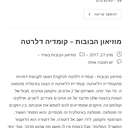
עפ"י פורטרטים
מוזיאון
להמשך קריאה
הבובות
–
בובות
עפ"י
פורטרטים
מוזיאון הבובות – קומדיה דלרטה
פורסם:
קטגוריה:
מרץ 27, 2017
מוזיאון הבובות בערד
תגובות:
יש תגובה אחת
מוזיאון הבובות - קומדיה דלרטה English הגענו לקבוצת דמויות
מהקומדייה דל'ארטה. קומדיית דל'ארטה זו הצגה באיטליה מהמאה
ה- 16 ועד ימינו. משרתם של 2 אדונים, והקמצן וטרטיף, מבול של
הצגות.בהצגה שלנו מדובר על זוג אוהבים צעירים, ליצנים, ארלקינו
וקולומבינה, והזקנים שמפריעים להם לממש את אהבתם. בין הזקנים
זה פנטלונה. פנטלונה באיטלקית זה מכנסיים, והוא הסוחר העשיר,
הערמומי והקמצן. לידו יושב אל דוטורה. אל דוטורה הוא הדוקטור
המשכיל, המלומד, אבל באמת אין לו מושג מה שהוא מדבר, ועוד יותר