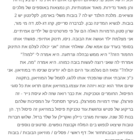
והן מאוד נדירות, מאוד אומנותיות, הן נמצאות באוספים של מלכים
ונשיאים. מלכת הולנד יש לה 7 בובות משלי בארמון. לקלינטון יש 2
בובות. לנשיא המדינה נבון. לברברה סרייסן, קרג דג-לס, דה מי מור,
שרון סטון.הדמויות האלה הם על פי פורטרטים של ילדים אמיתיים.
אני מצלמת ילד ועושה את הבובה. ניסו, תינוק אתיופי, פגשתי אותו
בסופר בערד עם אמא שלו. שאלתי אותה "אני יכולה לצלם את התינוק
החמוד הזה?" היא ממש נבהלה ונרתעה. היא אמרה לי "למה?"
אמרתי לה שאני רוצה לעשות בובה כמוהו. היא אמרה "מה, את
יכולה?" ומאז הם נעלמו.עד היום הם לא יודעים שניסו חי במוזיאון. אני
כ"כ אהבתי אותו שהפכתי אותו ללוגו, לסמל של המוזיאון, בתקווה
שיום אחד הוא יבוא ויזהה את עצמו.במוזיאון אתם תראו את כל סוגי
הפיסול, החומרים וטכניקות. את כבר רואה שזה לא עיסת נייר - זה
פורצלן. שתי דמויות מפורצלן. בעיקר תסתכלי על המסיכות שלהם
בריקוע של פטיש ונחושת.עוד טכניקת פיסול במוזיאון זה פיסול רך. הן
בנות 30 שנה, עשויות מגרבי ניילון ואקרילן על שלד ברזל. שלוש חברות
טובות שיצאו לנפוש בים המלח וקבוצת נופשים. סרטונים נוספים
ממוזיאון הבובותחזור אל: דף ראשי / פסלים / מוזיאון הבובות / בובות