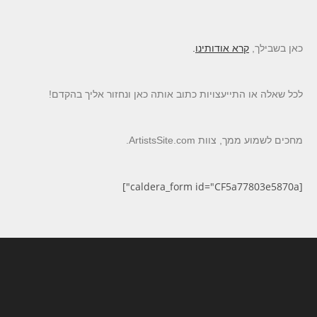
כאן בשבילך,
קרא אודותינו
.
לכל שאלה או התייעצויות כתוב אותה כאן ונחזור אליך בהקדם!
מחכים לשמוע ממך, צוות ArtistsSite.com.
[caldera_form id="CF5a77803e5870a"]